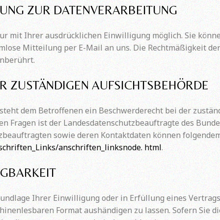
IGUNG ZUR DATENVERARBEITUNG
 mit Ihrer ausdrücklichen Einwilligung möglich. Sie können
rmlose Mitteilung per E-Mail an uns. Die Rechtmäßigkeit de
nberührt.
R ZUSTÄNDIGEN AUFSICHTSBEHÖRDE
 steht dem Betroffenen ein Beschwerderecht bei der zustän
hen Fragen ist der Landesdatenschutzbeauftragte des Bun
hutzbeauftragten sowie deren Kontaktdaten können folgend
chriften_Links/anschriften_linksnode. html
.
GBARKEIT
rundlage Ihrer Einwilligung oder in Erfüllung eines Vertrags
hinenlesbaren Format aushändigen zu lassen. Sofern Sie d