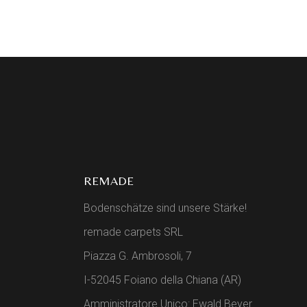
REMADE
Bodenschätze sind unsere Stärke!
remade carpets SRL
Piazza G. Ambrosoli, 7
I-52045 Foiano della Chiana (AR)
Amministratore Unico: Ewald Beyer