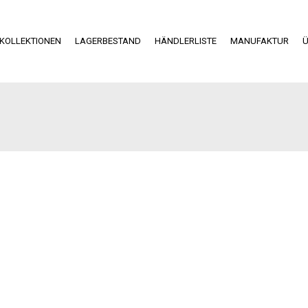
KOLLEKTIONEN
LAGERBESTAND
HÄNDLERLISTE
MANUFAKTUR
Ü
Einblicke in die
Produktion